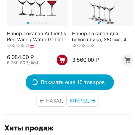
Набор бокалов Authentis
Набор бокалов для
Red Wine / Water Goblet
белого вина, 380 мл, 4
Set/4, 4 шт., 480 мл,
шт., прозрачные,
4400181, Spiegelau
бессвинцовый хрусталь,
6 084.00
Р
серия Winelovers,
3 560.00
Р
6 760.00
Р
-10%
Spiegelau
Показать еще 15 товаров
НАЗАД
ВПЕРЕД
Хиты продаж