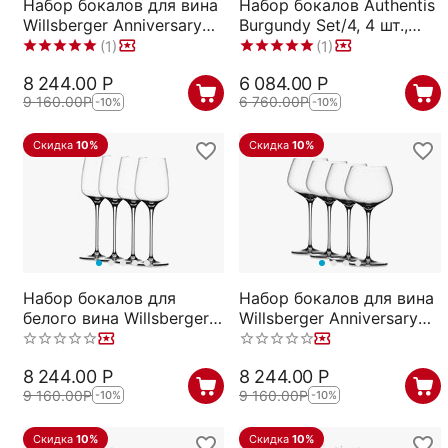
Набор бокалов для вина
Набор бокалов Authentis
Willsberger Anniversary
Burgundy Set/4, 4 шт.,
Bordeaux, 4 шт., 635 мл,
750 мл, 4400180,
(1)
(1)
1416177, Spiegelau
Spiegelau
8 244.00
Р
6 084.00
Р
9 160.00
Р
6 760.00
Р
-10%
-10%
Скидка
10%
Скидка
10%
Набор бокалов для
Набор бокалов для вина
белого вина Willsberger
Willsberger Anniversary
Anniversary White Wine, 4
Burgundy, 4 шт., 725 мл,
шт., 365 мл, 1416182,
1416180, Spiegelau
8 244.00
Р
8 244.00
Р
Spiegelau
9 160.00
Р
9 160.00
Р
-10%
-10%
Скидка
10%
Скидка
10%