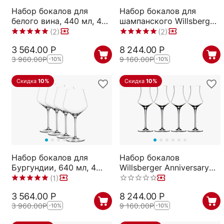
Набор бокалов для
Набор бокалов для
белого вина, 440 мл, 4
шампанского Willsberger
шт., прозрачные,
Anniversary Champagne
(2)
(2)
бессвинцовый хрусталь,
Flute, 4 шт., 240 мл,
3 564.00
Р
8 244.00
Р
серия Style, Spiegelau
1416175, Spiegelau
3 960.00
Р
9 160.00
Р
-10%
-10%
Скидка
10%
Скидка
10%
Набор бокалов для
Набор бокалов
Бургундии, 640 мл, 4
Willsberger Anniversary
шт., прозрачные,
Digestive, 4 шт., 190 мл,
(1)
бессвинцовый хрусталь,
1416176, Spiegelau
3 564.00
Р
8 244.00
Р
серия Style, Spiegelau
3 960.00
Р
9 160.00
Р
-10%
-10%