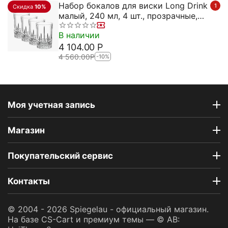
Набор бокалов для виски Long Drink
1
Скидка
10%
малый, 240 мл, 4 шт., прозрачные,
бессвинцовый хрусталь, серия
В наличии
Perfect, Spiegelau
4 104.00
Р
4 560.00
Р
-10%
Моя учетная запись
Магазин
Покупательский сервис
Контакты
© 2004 - 2026 Spiegelau - официальный магазин.
На базе
CS-Cart
и премиум темы —
© AB: