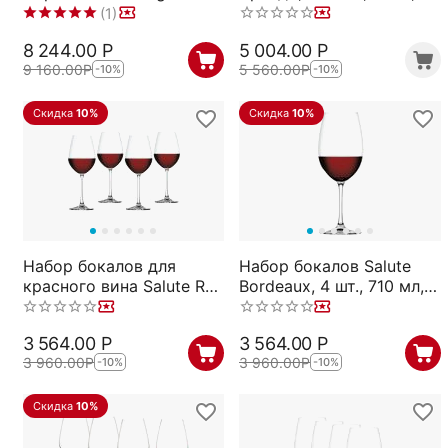
Anniversary Martini, 4 шт.,
бессвинцовый хрусталь,
(1)
260 мл, 1416150,
серия Vino Grande,
8 244.00
Р
5 004.00
Р
Spiegelau
Spiegelau
9 160.00
Р
5 560.00
Р
-10%
-10%
Скидка
10%
Скидка
10%
Набор бокалов для
Набор бокалов Salute
красного вина Salute Red
Bordeaux, 4 шт., 710 мл,
Wine, 4 шт., 550 мл,
4720177, Spiegelau
4720171, Spiegelau
3 564.00
Р
3 564.00
Р
3 960.00
Р
3 960.00
Р
-10%
-10%
Скидка
10%