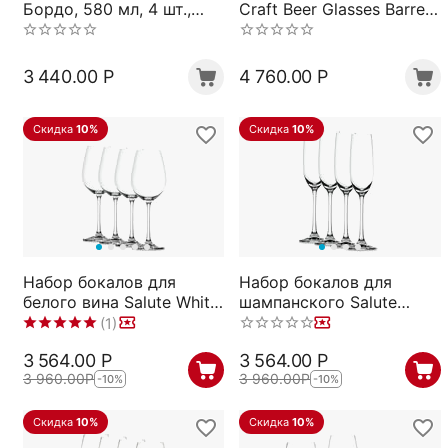
Бордо, 580 мл, 4 шт.,
Craft Beer Glasses Barrel
прозрачные,
Aged Beer, 4 шт., 510 мл,
бессвинцовый хрусталь,
4991380, Spiegelau
серия Winelovers,
3 440.00
Р
4 760.00
Р
Spiegelau
Скидка
10%
Скидка
10%
Набор бокалов для
Набор бокалов для
белого вина Salute White
шампанского Salute
Wine, 4 шт., 465 мл,
Champagne Glass, 4 шт.,
(1)
4720172, Spiegelau
210 мл, 4720175,
3 564.00
Р
3 564.00
Р
Spiegelau
3 960.00
Р
3 960.00
Р
-10%
-10%
Скидка
10%
Скидка
10%