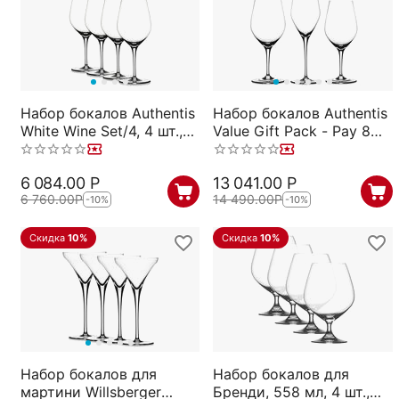
Набор бокалов Authentis
Набор бокалов Authentis
White Wine Set/4, 4 шт.,
Value Gift Pack - Pay 8
420 мл, 4400182,
Get 12, 12 шт., 4400192,
Spiegelau
Spiegelau
6 084.00
Р
13 041.00
Р
6 760.00
Р
14 490.00
Р
-10%
-10%
Скидка
10%
Скидка
10%
Набор бокалов для
Набор бокалов для
мартини Willsberger
Бренди, 558 мл, 4 шт.,