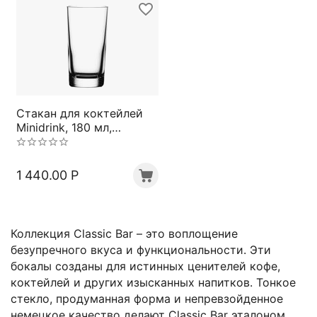
Стакан для коктейлей
Minidrink, 180 мл,
прозрачный,
бессвинцовый хрусталь,
серия Classic Bar,
1 440.00
Р
Spiegelau
Коллекция Classic Bar – это воплощение
безупречного вкуса и функциональности. Эти
бокалы созданы для истинных ценителей кофе,
коктейлей и других изысканных напитков. Тонкое
стекло, продуманная форма и непревзойденное
немецкое качество делают Classic Bar эталоном