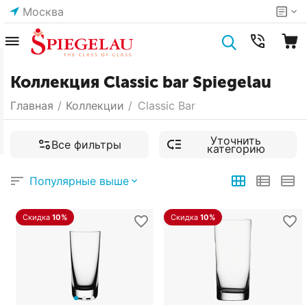
Москва
Коллекция Classic bar Spiegelau
Главная
/
Коллекции
/
Classic Bar
Уточнить
Все фильтры
категорию
Популярные выше
Скидка
10%
Скидка
10%