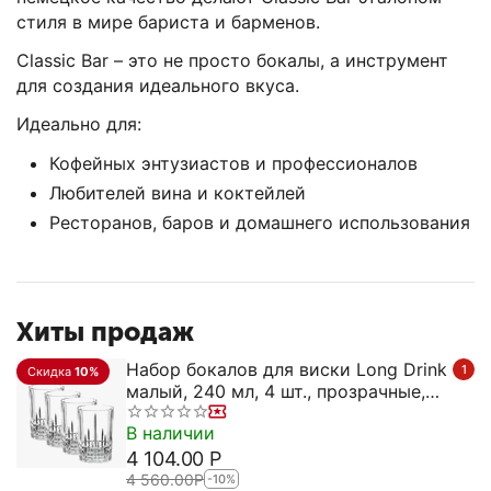
стиля в мире бариста и барменов.
Classic Bar – это не просто бокалы, а инструмент
для создания идеального вкуса.
Идеально для:
Кофейных энтузиастов и профессионалов
Любителей вина и коктейлей
Ресторанов, баров и домашнего использования
Хиты продаж
Набор бокалов для виски Long Drink
1
Скидка
10%
малый, 240 мл, 4 шт., прозрачные,
бессвинцовый хрусталь, серия
В наличии
Perfect, Spiegelau
4 104.00
Р
4 560.00
Р
-10%