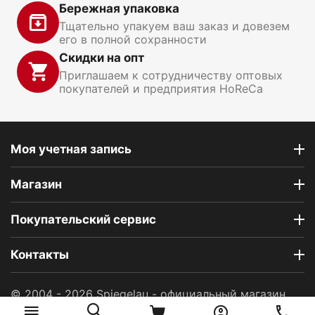
Бережная упаковка
Тщательно упакуем ваш заказ и довезем
его в полной сохранности
Скидки на опт
Приглашаем к сотрудничеству оптовых
покупателей и предприятия HoReCa
Моя учетная запись
Магазин
Покупательский сервис
Контакты
© 2004 - 2026 Spiegelau - официальный магазин.
На базе
CS-Cart
и премиум темы —
© AB: