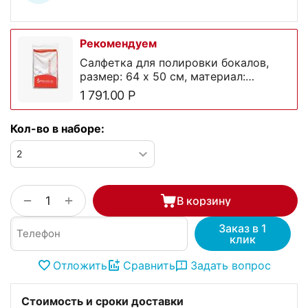
Рекомендуем
Салфетка для полировки бокалов,
размер: 64 х 50 см, материал:
микрофибра, 0000149, Spiegelau
1 791.00
Р
Кол-во в наборе:
+
−
В корзину
Заказ в 1
клик
Отложить
Сравнить
Задать вопрос
Стоимость и сроки доставки