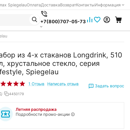
лах Spiegelau
Оплата
Доставка
Возврат
Контакты
Информация
+7(800)707-05-73
elau
абор из 4-х стаканов Longdrink, 510
л, хрустальное стекло, серия
ifestyle, Spiegelau
1 Отзыв
Написать отзыв
Задать вопрос
Д:
4450179
Летняя распродажа
Подробности промо-акции