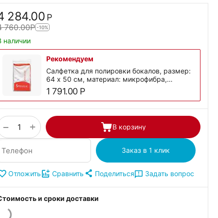
4 284.00
Р
4 760.00
Р
-10%
В наличии
Рекомендуем
Салфетка для полировки бокалов, размер:
64 х 50 см, материал: микрофибра,
0000149, Spiegelau
1 791.00
Р
+
−
В корзину
Заказ в 1 клик
Поделиться
Задать вопрос
Отложить
Сравнить
Стоимость и сроки доставки