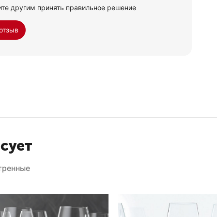
ите другим принять правильное решение
отзыв
есует
тренные