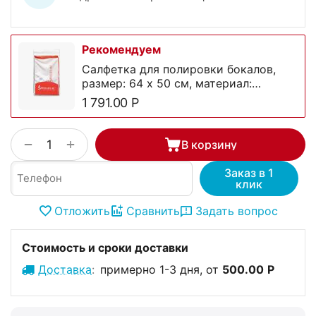
Рекомендуем
Салфетка для полировки бокалов,
размер: 64 х 50 см, материал:
микрофибра, 0000149, Spiegelau
1 791.00
Р
+
−
В корзину
Заказ в 1
клик
Отложить
Сравнить
Задать вопрос
Стоимость и сроки доставки
Доставка
:
примерно 1-3 дня, от
500.00
Р