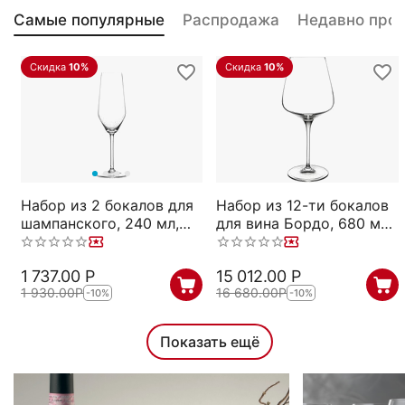
Самые популярные
Распродажа
Недавно про
Скидка
10%
Скидка
10%
Набор из 2 бокалов для
Набор из 12-ти бокалов
шампанского, 240 мл,
для вина Бордо, 680 мл,
прозрачный,
прозрачный,
бессвинцовый хрусталь,
бессвинцовый хрусталь,
1 737.00
Р
15 012.00
Р
серия Style, Spiegelau
серия Hybrid, Spiegelau
1 930.00
Р
16 680.00
Р
-10%
-10%
Показать ещё