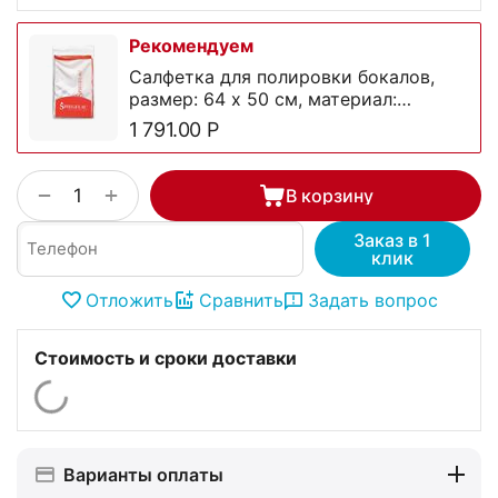
Рекомендуем
Салфетка для полировки бокалов,
размер: 64 х 50 см, материал:
микрофибра, 0000149, Spiegelau
1 791.00
Р
+
−
В корзину
Заказ в 1
клик
Отложить
Сравнить
Задать вопрос
Стоимость и сроки доставки
Варианты оплаты