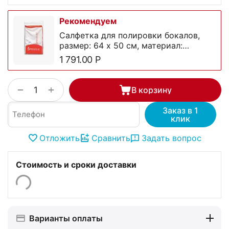
Рекомендуем
Салфетка для полировки бокалов,
размер: 64 х 50 см, материал:
микрофибра, 0000149, Spiegelau
1 791.00
Р
+
−
В корзину
Заказ в 1
клик
Отложить
Сравнить
Задать вопрос
Стоимость и сроки доставки
Варианты оплаты