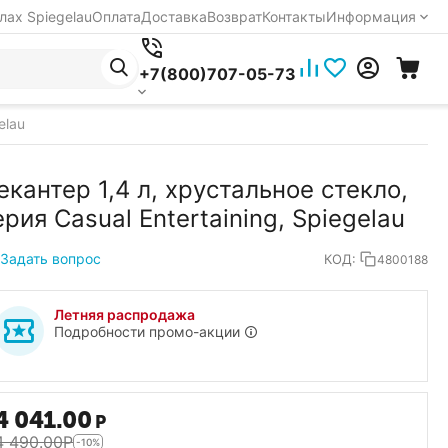
лах Spiegelau
Оплата
Доставка
Возврат
Контакты
Информация
+7(800)707-05-73
elau
екантер 1,4 л, хрустальное стекло,
ерия Casual Entertaining, Spiegelau
Задать вопрос
КОД:
4800188
Летняя распродажа
Подробности промо-акции
4 041.00
Р
4 490.00
Р
-10%