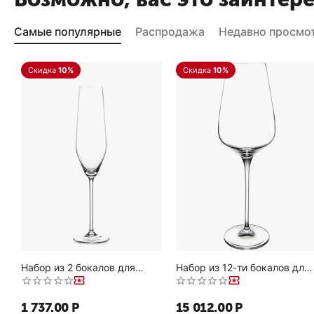
Самые популярные
Распродажа
Недавно просмо
Скидка
10%
Скидка
10%
Набор из 2 бокалов для
Набор из 12-ти бокалов для
шампанского, 240 мл,
вина Бордо, 680 мл,
прозрачный, бессвинцовый
прозрачный, бессвинцовый
хрусталь, серия Style,
хрусталь, серия Hybrid,
1 737.00
Р
15 012.00
Р