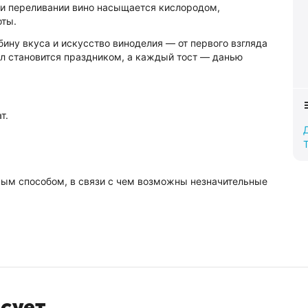
ри переливании вино насыщается кислородом,
оты.
ину вкуса и искусство виноделия — от первого взгляда
ал становится праздником, а каждый тост — данью
т.
ным способом, в связи с чем возможны незначительные
есует